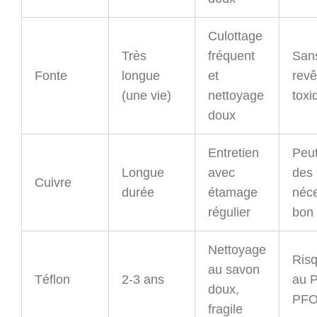
Culottage
Très
fréquent
San
Fonte
longue
et
rev
(une vie)
nettoyage
toxi
doux
Entretien
Peut
Longue
avec
des
Cuivre
durée
étamage
néce
régulier
bon 
Nettoyage
Risq
au savon
Téflon
2-3 ans
au 
doux,
PFO
fragile