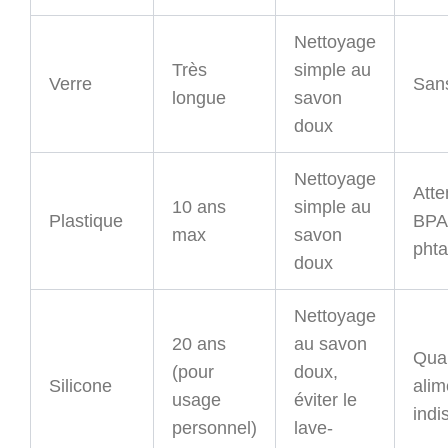
Nettoyage
Très
simple au
Verre
San
longue
savon
doux
Nettoyage
Atte
10 ans
simple au
Plastique
BPA
max
savon
phta
doux
Nettoyage
20 ans
au savon
Qual
(pour
doux,
Silicone
alim
usage
éviter le
indi
personnel)
lave-