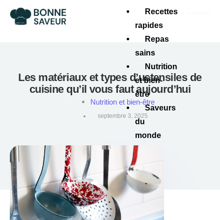
Recettes
rapides
Repas
sains
Nutrition
Les matériaux et types d’ustensiles de
et bien-
cuisine qu’il vous faut aujourd’hui
être
Nutrition et bien-être
Saveurs
septembre 3, 2025
du
monde
X