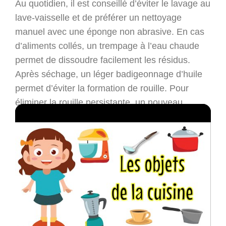
Au quotidien, il est conseillé d’éviter le lavage au
lave-vaisselle et de préférer un nettoyage
manuel avec une éponge non abrasive. En cas
d’aliments collés, un trempage à l’eau chaude
permet de dissoudre facilement les résidus.
Après séchage, un léger badigeonnage d’huile
permet d’éviter la formation de rouille. Pour
éliminer la rouille persistante, un nouveau
culottage sera indispensable.
Concernant la cuisson, la méthode adéquate
implique un préchauffage prolongé de la poêle
avant d’ajouter l’huile puis les aliments. Ce
geste évite que les ingrédients n’accrochent.
Une cuisson surveillée garantit des résultats
parfaits, notamment avec les viandes saisies qui
se décollent naturellement lorsque la croûte est